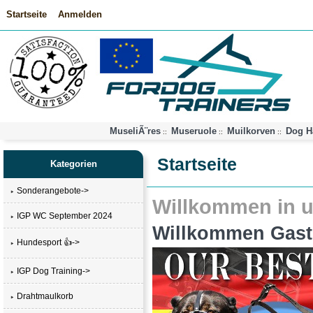
Startseite
Anmelden
MuseliÃ¨res
Museruole
Muilkorven
Dog H
::
::
::
Startseite
Kategorien
Sonderangebote->
Willkommen in 
IGP WC September 2024
Willkommen
Gast
Hundesport 👍->
IGP Dog Training->
Drahtmaulkorb