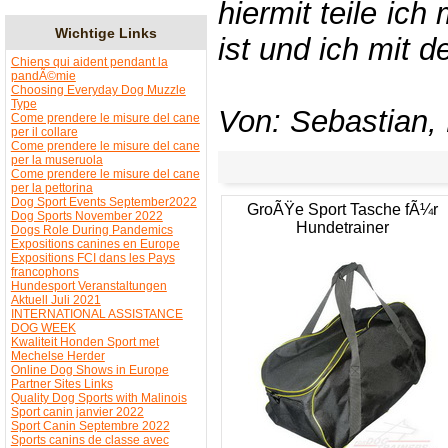
hiermit teile ich
Wichtige Links
ist und ich mit 
Chiens qui aident pendant la
pandÃ©mie
Choosing Everyday Dog Muzzle
Type
Von: Sebastian,
Come prendere le misure del cane
per il collare
Come prendere le misure del cane
per la museruola
Come prendere le misure del cane
per la pettorina
Dog Sport Events September2022
GroÃŸe Sport Tasche fÃ¼r
Dog Sports November 2022
Hundetrainer
Dogs Role During Pandemics
Expositions canines en Europe
Expositions FCI dans les Pays
francophons
Hundesport Veranstaltungen
Aktuell Juli 2021
INTERNATIONAL ASSISTANCE
DOG WEEK
Kwaliteit Honden Sport met
Mechelse Herder
Online Dog Shows in Europe
Partner Sites Links
Quality Dog Sports with Malinois
Sport canin janvier 2022
Sport Canin Septembre 2022
Sports canins de classe avec