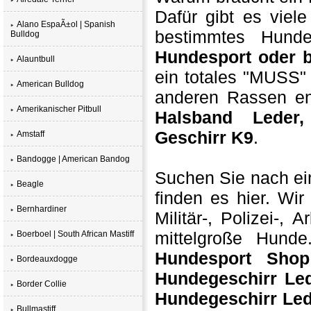
Dafür gibt es vie
Alano EspaÃ±ol | Spanish
bestimmtes Hund
Bulldog
Hundesport oder b
Alauntbull
ein totales "MUSS" 
American Bulldog
anderen Rassen en
Amerikanischer Pitbull
Halsband Leder,
Geschirr K9
.
Amstaff
Bandogge | American Bandog
Suchen Sie nach e
Beagle
finden es hier. Wi
Bernhardiner
Militär-, Polizei-,
mittelgroße Hund
Boerboel | South African Mastiff
Hundesport Shop
Bordeauxdogge
Hundegeschirr Le
Border Collie
Hundegeschirr Le
Bullmastiff