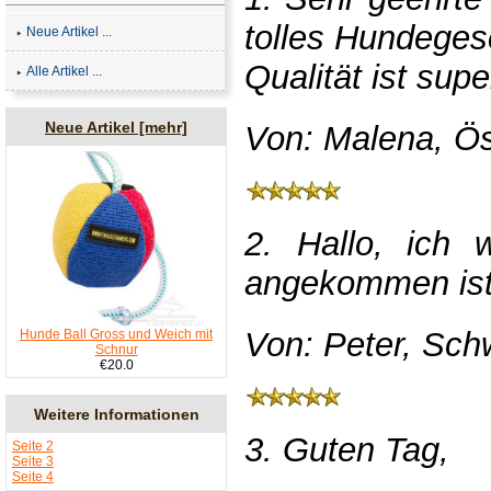
tolles Hundegesc
Neue Artikel ...
Qualität ist sup
Alle Artikel ...
Neue Artikel [mehr]
Von: Malena, Ös
2. Hallo, ich 
angekommen ist.
Von: Peter, Sch
Hunde Ball Gross und Weich mit
Schnur
€20.0
Weitere Informationen
3. Guten Tag,
Seite 2
Seite 3
Seite 4