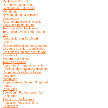
Much Does It Cost?
Don't be Afraid of Dogs!
La Nature de Bull Terrier
Mondioring
Newfoundland - a Versatile
Rescue Dog
Recommendations on How to
Avoid Dog Back Trauma
Teaching a Dog His Name
To Choose a Pulling Harness for
Dog
Abbreviations in Dog Sport
Collars
How to protect a dog from the heat
La queue du chien : signification
Les Chiens Comprennent-Ils Nos
Emotions ?
Modern Dog Fashion
Tracking as an Art
Apprendre Ã nager Ã son chien
Positieve en Negatieve Versterking
Rappel Â«ResteÂ» ou Â«Pas
bougerÂ»
Mantrailing
Proper Care for German Shepherd
Puppy
Ring Belge
Sport Canin Professionnel : Le
Campagne
Attention: EntraÃ®neurs
Professionnels des Chiens
Choisissent