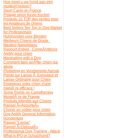
Hoe moet u uw hond aan een
muilkorf helpen?
Sport Canin en France
Pistage selon Kevin Kocher
Produits 10 TOP des ventes pour
les Amateurs de chiens
Best Sellers Ten Top in Dog Market
for Professionals
Hulphonden voor Blinden
Meilleurs Chiens de Grade :
Mastino Napoletano
Rapport d'objet - CompÃ©titions
Agility pour chien
Mantrailing with a Dog
Comment faire arrÃªter chien qui
aboie
Plotseling en Voorbereide Aanval
Points sur Laisse Ã Enrouleur et
Laisse Ordinaire pour Chien
Enseignez votre chien d'une
maniÃ¨re efficace !
Some Points on Canistherapy
MuseliÃ¨re de Frappe
Produits Interdits aux Chiens
Rappel Â«ApporteÂ»
Choisir un collier pour chien
Dog Agility General Information
Hondentuig
Rappel "Laisse"
Rappel Â«DeboutÂ»
Professional Dog Training - Attack
What is IPO or Schutzhund?