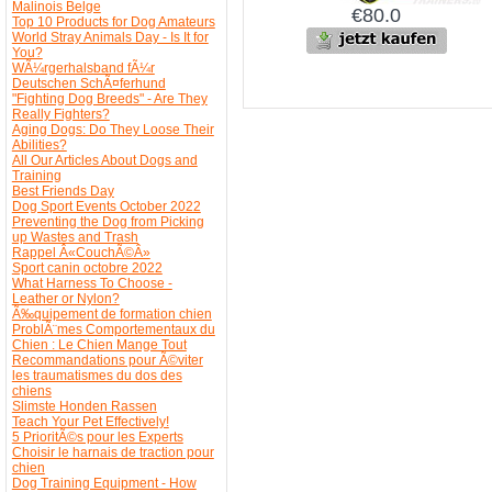
Malinois Belge
€80.0
Top 10 Products for Dog Amateurs
World Stray Animals Day - Is It for
You?
WÃ¼rgerhalsband fÃ¼r
Deutschen SchÃ¤ferhund
"Fighting Dog Breeds" - Are They
Really Fighters?
Aging Dogs: Do They Loose Their
Abilities?
All Our Articles About Dogs and
Training
Best Friends Day
Dog Sport Events October 2022
Preventing the Dog from Picking
up Wastes and Trash
Rappel Â«CouchÃ©Â»
Sport canin octobre 2022
What Harness To Choose -
Leather or Nylon?
Ã‰quipement de formation chien
ProblÃ¨mes Comportementaux du
Chien : Le Chien Mange Tout
Recommandations pour Ã©viter
les traumatismes du dos des
chiens
Slimste Honden Rassen
Teach Your Pet Effectively!
5 PrioritÃ©s pour les Experts
Choisir le harnais de traction pour
chien
Dog Training Equipment - How