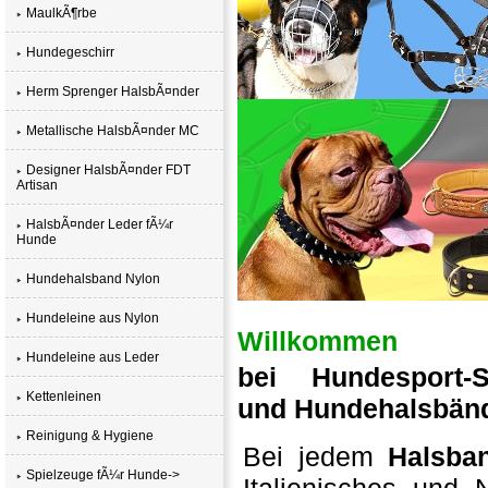
MaulkÃ¶rbe
Hundegeschirr
Herm Sprenger HalsbÃ¤nder
Metallische HalsbÃ¤nder MC
Designer HalsbÃ¤nder FDT
Artisan
HalsbÃ¤nder Leder fÃ¼r
Hunde
Hundehalsband Nylon
Hundeleine aus Nylon
Willkommen
Hundeleine aus Leder
bei Hundesport-Sp
Kettenleinen
und Hundehalsbän
Reinigung & Hygiene
Bei jedem
Halsba
Spielzeuge fÃ¼r Hunde->