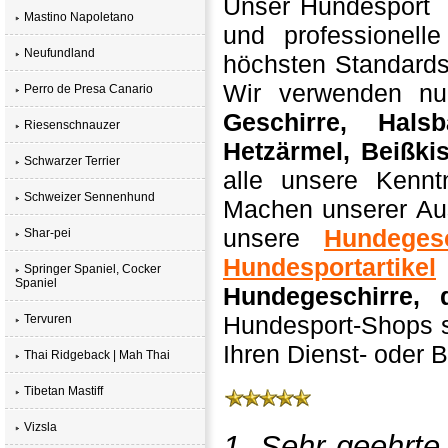
Unser Hundesport S
Mastino Napoletano
und professionell
Neufundland
höchsten Standards 
Wir verwenden nu
Perro de Presa Canario
Geschirre, Hals
Riesenschnauzer
Hetzärmel, Beißki
Schwarzer Terrier
alle unsere Kennt
Schweizer Sennenhund
Machen unserer Aus
unsere
Hundegesc
Shar-pei
Hundesportartikel
Springer Spaniel, Cocker
Spaniel
Hundegeschirre, 
Hundesport-Shops si
Tervuren
Ihren Dienst- oder 
Thai Ridgeback | Mah Thai
Tibetan Mastiff
Vizsla
1. Sehr geehrt