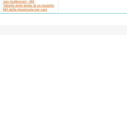
van muilkorven - M4
Tabella delle taglie di un modello
M4 della museruola per cani