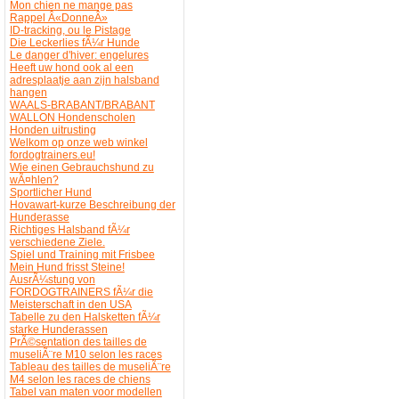
Mon chien ne mange pas
Rappel Â«DonneÂ»
ID-tracking, ou le Pistage
Die Leckerlies fÃ¼r Hunde
Le danger d'hiver: engelures
Heeft uw hond ook al een
adresplaatje aan zijn halsband
hangen
WAALS-BRABANT/BRABANT
WALLON Hondenscholen
Honden uitrusting
Welkom op onze web winkel
fordogtrainers.eu!
Wie einen Gebrauchshund zu
wÃ¤hlen?
Sportlicher Hund
Hovawart-kurze Beschreibung der
Hunderasse
Richtiges Halsband fÃ¼r
verschiedene Ziele.
Spiel und Training mit Frisbee
Mein Hund frisst Steine!
AusrÃ¼stung von
FORDOGTRAINERS fÃ¼r die
Meisterschaft in den USA
Tabelle zu den Halsketten fÃ¼r
starke Hunderassen
PrÃ©sentation des tailles de
museliÃ¨re M10 selon les races
Tableau des tailles de museliÃ¨re
M4 selon les races de chiens
Tabel van maten voor modellen