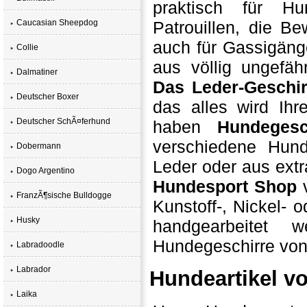
praktisch für H
Caucasian Sheepdog
Patrouillen, die 
auch für Gassigänge
Collie
aus völlig ungefähr
Dalmatiner
Das Leder-Geschir
Deutscher Boxer
das alles wird Ih
Deutscher SchÃ¤ferhund
haben
Hundegesc
verschiedene Hun
Dobermann
Leder oder aus extr
Dogo Argentino
Hundesport Shop
v
FranzÃ¶sische Bulldogge
Kunstoff-, Nickel- 
Husky
handgearbeitet
Hundegeschirre von 
Labradoodle
Labrador
Hundeartikel vo
Laika