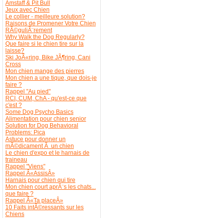
Amstaff & Pit Bull
Jeux avec Chien
Le collier - meilleure solution?
Raisons de Promener Votre Chien
RÃ©guliÃ¨rement
Why Walk the Dog Regularly?
Que faire si le chien tire sur la
laisse?
Ski JoÃ«ring, Bike JÃ¶ring, Cani
Cross
Mon chien mange des pierres
Mon chien a une tique, que dois-je
faire ?
Rappel "Au pied"
RCI, CUM, ChA - qu'est-ce que
c'est ?
Some Dog Psycho Basics
Alimentation pour chien senior
Solution for Dog Behavioral
Problems: Pica
Astuce pour donner un
mÃ©dicament Ã un chien
Le chien d'expo et le harnais de
traineau
Rappel "Viens"
Rappel Â«AssisÂ»
Harnais pour chien qui tire
Mon chien court aprÃ¨s les chats...
que faire ?
Rappel Â«Ta placeÂ»
10 Faits intÃ©ressants sur les
Chiens