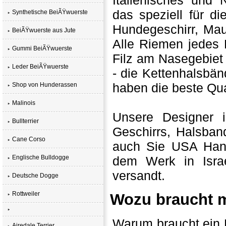
Italienisches und
das speziell für di
Synthetische BeiÃŸwuerste
Hundegeschirr, Ma
BeiÃŸwuerste aus Jute
Alle Riemen jedes
Gummi BeiÃŸwuerste
Filz am Nasegebiet 
Leder BeiÃŸwuerste
- die Kettenhalsbä
haben die beste Qual
Shop von Hunderassen
Malinois
Unsere Designer
Bullterrier
Geschirrs, Halsba
Cane Corso
auch Sie USA Hand
Englische Bulldogge
dem Werk in Israe
versandt.
Deutsche Dogge
Rottweiler
Wozu braucht 
Warum braucht ein 
Airedale Terrier