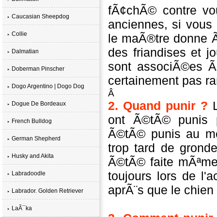
fÃ¢chÃ© contre vou
Caucasian Sheepdog
anciennes, si vous
Collie
le maÃ®tre donne Ã
des friandises et j
Dalmatian
sont associÃ©es Ã
Doberman Pinscher
certainement pas r
Dogo Argentino | Dogo Dog
Â
2.
Quand punir ?
L
Dogue De Bordeaux
ont Ã©tÃ© punis p
French Bulldog
Ã©tÃ© punis au mo
German Shepherd
trop tard de gronde
Husky and Akita
Ã©tÃ© faite mÃªme
toujours lors de l'
Labradoodle
aprÃ¨s que le chien 
Labrador. Golden Retriever
LaÃ¯ka