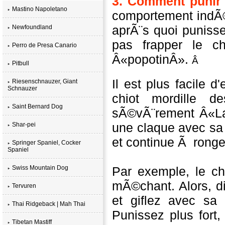
3.
Comment punir
Mastino Napoletano
comportement indÃ
aprÃ¨s quoi
puniss
Newfoundland
pas
frapper
le c
Perro de Presa Canario
Â«
popotinÂ»
.
Â
Pitbull
Il est plus facile d'
Riesenschnauzer, Giant
Schnauzer
chiot
mordille
de
Saint Bernard Dog
sÃ©vÃ¨rement
Â«
L
une claque
avec sa
Shar-pei
et
continue Ã rong
Springer Spaniel, Cocker
Spaniel
Swiss Mountain Dog
Par exemple, le c
mÃ©chant. Alors, di
Tervuren
et giflez avec sa
Thai Ridgeback | Mah Thai
Punissez plus fort,
Tibetan Mastiff