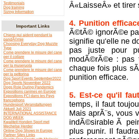
Â«LaisseÂ» et tirer s
Testimonials
Dog training
Sizing Information
4. Punition efficac
Important Links
Ã©tÃ© ignorÃ©e par l
Chiens qui aident pendant la
signifie qu'elle ne 
pandÃ©mie
Choosing Everyday Dog Muzzle
pas juste pour pu
Type
Come prendere le misure del cane
per il collare
modÃ©rÃ©e : pas tr
Come prendere le misure del cane
per la museruola
chaque fois plus s
Come prendere le misure del cane
per la pettorina
punition efficace.
Dog Sport Events September2022
Dog Sports November 2022
Dogs Role During Pandemics
Expositions canines en Europe
5. Est-ce qu'il fa
Expositions FCI dans les Pays
francophons
temps, il faut touj
Hundesport Veranstaltungen
Aktuell Juli 2021
Mais aprÃ¨s, vous v
INTERNATIONAL ASSISTANCE
DOG WEEK
indÃ©sirable Ã pein
Kwaliteit Honden Sport met
Mechelse Herder
plus punir. Il faud
Online Dog Shows in Europe
Partner Sites Links