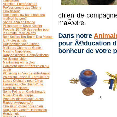
Campagne
Attention: EntraÃ®neurs
Professionnels des Chiens
Choisissent
chien de compagnie
Hoe moet u uw hond aan een
muilkorf helpen?
maÃ®tre.
Sport Canin en France
Pistage selon Kevin Kocher
Produits 10 TOP des ventes pour
les Amateurs de chiens
Dans notre
Animale
Best Sellers Ten Top in Dog Market
for Professionals
pour Ã©ducation de
Hulphonden voor Blinden
Meilleurs Chiens de Grade :
bonheur de votre pe
Mastino Napoletano
Rapport d'objet - CompÃ©titions
Agility pour chien
Mantrailing with a Dog
Comment faire arrÃªter chien qui
aboie
Plotseling en Voorbereide Aanval
Points sur Laisse Ã Enrouleur et
Laisse Ordinaire pour Chien
Enseignez votre chien d'une
maniÃ¨re efficace !
Some Points on Canistherapy
MuseliÃ¨re de Frappe
Â
Produits Interdits aux Chiens
Rappel Â«ApporteÂ»
Choisir un collier pour chien
Dog Agility General Information
Hondentuig