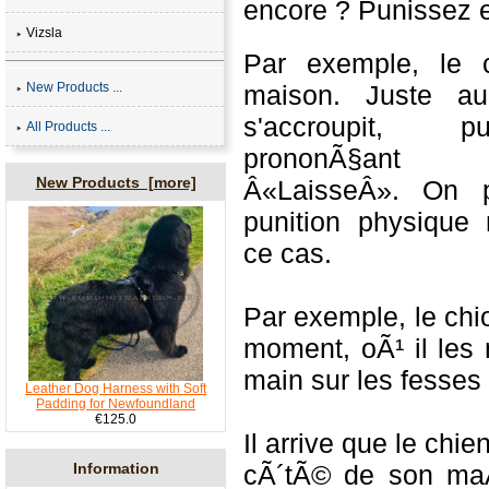
e
ncore ?
Punissez
Vizsla
Par exemple, le 
New Products ...
maison. Juste a
s'accroupit, p
All Products ...
prononÃ§ant 
New Products [more]
Â«LaisseÂ». On p
punition physiqu
ce cas.
Par exemple, le chi
moment, oÃ¹ il les 
main sur les fesses
Leather Dog Harness with Soft
Padding for Newfoundland
€125.0
Il arrive que le chi
cÃ´tÃ© de son maÃ®
Information