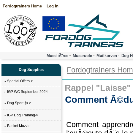
Fordogtrainers Home
Log In
MuseliÃ¨res
Museruole
Muilkorven
Dog H
::
::
::
Fordogtrainers Ho
Dog Supplies
Special Offers->
Rappel "Laisse"
IGP WC September 2024
Comment Ã©duqu
Dog Sport 👍->
IGP Dog Training->
Comment apprendre
Basket Muzzle
l'exÃ©cute dÃ¨s le