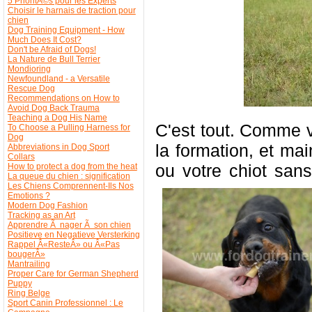
5 PrioritÃ©s pour les Experts
Choisir le harnais de traction pour
chien
Dog Training Equipment - How
Much Does It Cost?
Don't be Afraid of Dogs!
La Nature de Bull Terrier
Mondioring
Newfoundland - a Versatile
Rescue Dog
Recommendations on How to
Avoid Dog Back Trauma
Teaching a Dog His Name
C'est tout. Comme v
To Choose a Pulling Harness for
Dog
la formation, et ma
Abbreviations in Dog Sport
Collars
ou votre chiot san
How to protect a dog from the heat
La queue du chien : signification
Les Chiens Comprennent-Ils Nos
Emotions ?
Modern Dog Fashion
Tracking as an Art
Apprendre Ã nager Ã son chien
Positieve en Negatieve Versterking
Rappel Â«ResteÂ» ou Â«Pas
bougerÂ»
Mantrailing
Proper Care for German Shepherd
Puppy
Ring Belge
Sport Canin Professionnel : Le