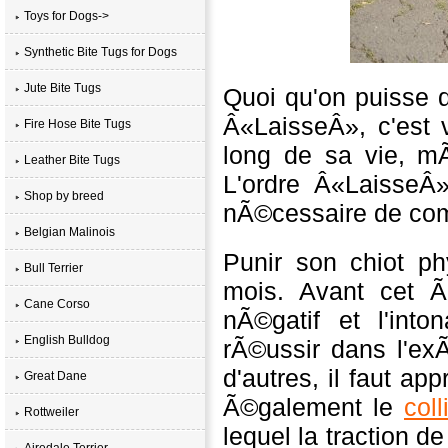
Toys for Dogs->
Synthetic Bite Tugs for Dogs
Jute Bite Tugs
Quoi qu'on puisse d
Â«LaisseÂ», c'est
Fire Hose Bite Tugs
long de sa vie, m
Leather Bite Tugs
L'ordre Â«LaisseÂ»
Shop by breed
nÃ©cessaire de com
Belgian Malinois
Punir son chiot p
Bull Terrier
mois. Avant cet Ã
Cane Corso
nÃ©gatif et l'into
English Bulldog
rÃ©ussir dans l'ex
d'autres, il faut app
Great Dane
Ã©galement le
col
Rottweiler
lequel la traction d
Airedale Terrier