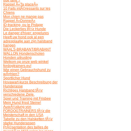
que faire ?
Rappel Â«Ta placeÂ»
10 Faits intÃ©ressants sur les
Chiens
Mon chien ne mange pas
Rappel Â«DonneÂ»
ID-tracking, ou le Pistage
Die Leckerlies fÃ¼r Hunde
Le danger d'hiver: engelures
Heeft uw hond ook al een
adresplaatje aan zijn halsband
hangen
WAALS-BRABANT/BRABANT
WALLON Hondenscholen
Honden uitrusting
Welkom op onze web winkel
fordogtrainers.eu!
Wie einen Gebrauchshund zu
wÃ¤hlen?
Sportlicher Hund
Hovawart-kurze Beschreibung der
Hunderasse
Richtiges Halsband fÃ¼r
verschiedene Ziele.
Spiel und Training mit Frisbee
Mein Hund frisst Steine!
AusrÃ¼stung von
FORDOGTRAINERS fÃ¼r die
Meisterschaft in den USA
Tabelle zu den Halsketten fÃ¼r
starke Hunderassen
PrÃ©sentation des tailles de