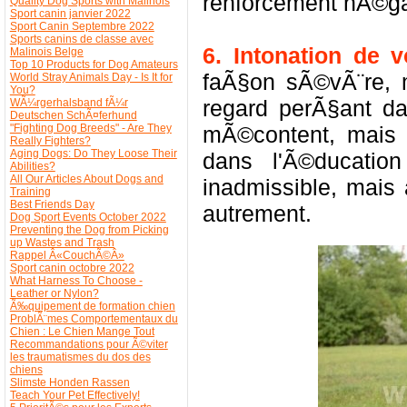
renforcement nÃ©gat
Quality Dog Sports with Malinois
Sport canin janvier 2022
Sport Canin Septembre 2022
Sports canins de classe avec
6. I
ntonation de v
Malinois Belge
Top 10 Products for Dog Amateurs
faÃ§on sÃ©vÃ¨re, 
World Stray Animals Day - Is It for
You?
regard perÃ§ant d
WÃ¼rgerhalsband fÃ¼r
Deutschen SchÃ¤ferhund
"Fighting Dog Breeds" - Are They
mÃ©content, mais 
Really Fighters?
Aging Dogs: Do They Loose Their
dans l'Ã©ducation
Abilities?
All Our Articles About Dogs and
inadmissible, mais
Training
Best Friends Day
autrement.
Dog Sport Events October 2022
Preventing the Dog from Picking
up Wastes and Trash
Rappel Â«CouchÃ©Â»
Sport canin octobre 2022
What Harness To Choose -
Leather or Nylon?
Ã‰quipement de formation chien
ProblÃ¨mes Comportementaux du
Chien : Le Chien Mange Tout
Recommandations pour Ã©viter
les traumatismes du dos des
chiens
Slimste Honden Rassen
Teach Your Pet Effectively!