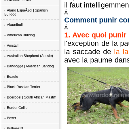
il faut intelligemmen
Alano EspaÃ±ol | Spanish
Â
Bulldog
Comment punir cor
Alauntbull
Â
1.
Avec quoi punir
American Bulldog
l'exception de la pa
Amstaff
la saccade de
la l
Australian Shepherd (Aussie)
avec la paume dans
Bandogge | American Bandog
Beagle
Black Russian Terrier
Boerboel | South African Mastiff
Border Collie
Boxer
Bullmastiff