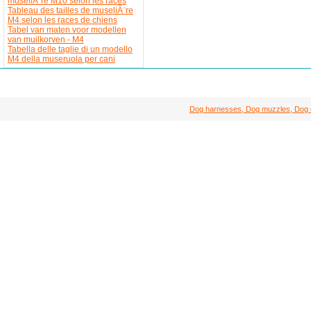
museliÃ¨re M10 selon les races
Tableau des tailles de museliÃ¨re
M4 selon les races de chiens
Tabel van maten voor modellen
van muilkorven - M4
Tabella delle taglie di un modello
M4 della museruola per cani
Dog harnesses, Dog muzzles, Dog col