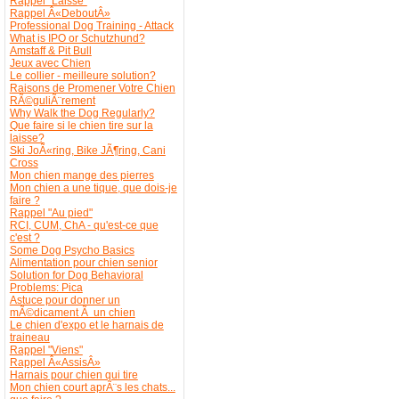
Rappel "Laisse"
Rappel Â«DeboutÂ»
Professional Dog Training - Attack
What is IPO or Schutzhund?
Amstaff & Pit Bull
Jeux avec Chien
Le collier - meilleure solution?
Raisons de Promener Votre Chien
RÃ©guliÃ¨rement
Why Walk the Dog Regularly?
Que faire si le chien tire sur la
laisse?
Ski JoÃ«ring, Bike JÃ¶ring, Cani
Cross
Mon chien mange des pierres
Mon chien a une tique, que dois-je
faire ?
Rappel "Au pied"
RCI, CUM, ChA - qu'est-ce que
c'est ?
Some Dog Psycho Basics
Alimentation pour chien senior
Solution for Dog Behavioral
Problems: Pica
Astuce pour donner un
mÃ©dicament Ã un chien
Le chien d'expo et le harnais de
traineau
Rappel "Viens"
Rappel Â«AssisÂ»
Harnais pour chien qui tire
Mon chien court aprÃ¨s les chats...