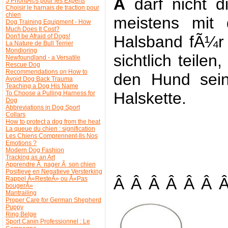
Â
darf nicht
5 PrioritÃ©s pour les Experts
Choisir le harnais de traction pour
chien
meistens mit 
Dog Training Equipment - How
Much Does It Cost?
Don't be Afraid of Dogs!
Halsband fÃ¼r 
La Nature de Bull Terrier
Mondioring
sichtlich teile
Newfoundland - a Versatile
Rescue Dog
Recommendations on How to
den Hund sein
Avoid Dog Back Trauma
Teaching a Dog His Name
Halskette.
To Choose a Pulling Harness for
Dog
Abbreviations in Dog Sport
Collars
How to protect a dog from the heat
La queue du chien : signification
Les Chiens Comprennent-Ils Nos
Emotions ?
Modern Dog Fashion
Tracking as an Art
Apprendre Ã nager Ã son chien
Positieve en Negatieve Versterking
Â Â Â Â Â Â 
Rappel Â«ResteÂ» ou Â«Pas
bougerÂ»
Mantrailing
Proper Care for German Shepherd
Puppy
Ring Belge
Sport Canin Professionnel : Le