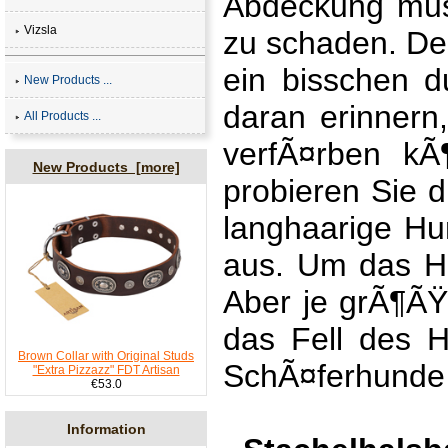
Abdeckung muss
Vizsla
zu schaden. Des
ein bisschen d
New Products ...
daran erinnern,
All Products ...
verfÃ¤rben kÃ
New Products [more]
probieren Sie 
langhaarige Hu
aus. Um das Ha
Aber je grÃ¶ÃŸe
das Fell des 
Brown Collar with Original Studs
SchÃ¤ferhunde d
"Extra Pizzazz" FDT Artisan
€53.0
Information