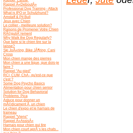
Rappel "Laisse"
Rappel Â«DeboutÂ»
Professional Dog Training - Attack
What is IPO or Schutzhund?
Amstaff & Pit Bull
Jeux avec Chien
Le collier - meilleure solution?
Raisons de Promener Votre Chien
RÃ©guliÃ¨rement
Why Walk the Dog Regularly?
Que faire si le chien tire sur la
laisse?
Ski JoÃ«ring, Bike JÃ¶ring, Cani
Cross
Mon chien mange des pierres
Mon chien a une tique, que dois-je
faire ?
Rappel "Au pied"
RCI, CUM, ChA - qu'est-ce que
c'est ?
Some Dog Psycho Basics
Alimentation pour chien senior
Solution for Dog Behavioral
Problems: Pica
Astuce pour donner un
mÃ©dicament Ã un chien
Le chien d'expo et le harnais de
traineau
Rappel "Viens"
Rappel Â«AssisÂ»
Harnais pour chien qui tire
Mon chien court aprÃ¨s les chats...