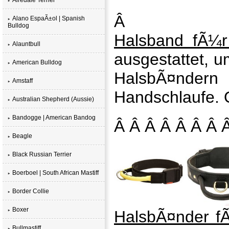
Â
Alano EspaÃ±ol | Spanish
Bulldog
Halsband fÃ¼r 
Alauntbull
ausgestattet, 
American Bulldog
HalsbÃ¤ndern 
Amstaff
Handschlaufe. O
Australian Shepherd (Aussie)
Bandogge | American Bandog
Â Â Â Â Â Â Â 
Beagle
Black Russian Terrier
Boerboel | South African Mastiff
Border Collie
Boxer
HalsbÃ¤nder 
Bullmastiff