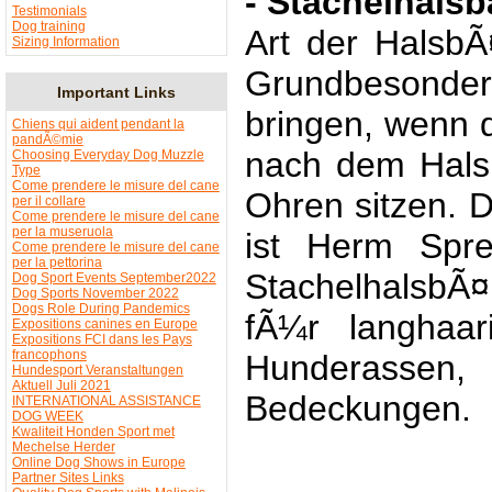
- Stachelhalsb
Testimonials
Dog training
Art der HalsbÃ
Sizing Information
Grundbesonder
Important Links
bringen, wenn d
Chiens qui aident pendant la
pandÃ©mie
nach dem Hals
Choosing Everyday Dog Muzzle
Type
Come prendere le misure del cane
Ohren sitzen. D
per il collare
Come prendere le misure del cane
per la museruola
ist Herm Spre
Come prendere le misure del cane
per la pettorina
StachelhalsbÃ¤
Dog Sport Events September2022
Dog Sports November 2022
Dogs Role During Pandemics
fÃ¼r langhaa
Expositions canines en Europe
Expositions FCI dans les Pays
francophons
Hunderassen, 
Hundesport Veranstaltungen
Aktuell Juli 2021
Bedeckungen.
INTERNATIONAL ASSISTANCE
DOG WEEK
Kwaliteit Honden Sport met
Mechelse Herder
Online Dog Shows in Europe
Partner Sites Links