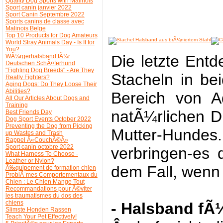
Quality Dog Sports with Malinois
Sport canin janvier 2022
Sport Canin Septembre 2022
Sports canins de classe avec
Malinois Belge
Top 10 Products for Dog Amateurs
World Stray Animals Day - Is It for
You?
Die letzte Entd
WÃ¼rgerhalsband fÃ¼r
Deutschen SchÃ¤ferhund
"Fighting Dog Breeds" - Are They
Stacheln in be
Really Fighters?
Aging Dogs: Do They Loose Their
Abilities?
Bereich von A
All Our Articles About Dogs and
Training
natÃ¼rlichen D
Best Friends Day
Dog Sport Events October 2022
Preventing the Dog from Picking
Mutter-Hundes
up Wastes and Trash
Rappel Â«CouchÃ©Â»
Sport canin octobre 2022
verbringen-es
What Harness To Choose -
Leather or Nylon?
dem Fall, wenn
Ã‰quipement de formation chien
ProblÃ¨mes Comportementaux du
Chien : Le Chien Mange Tout
Recommandations pour Ã©viter
les traumatismes du dos des
chiens
- Halsband fÃ
Slimste Honden Rassen
Teach Your Pet Effectively!