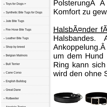
PolsterungÂ Â
Toys for Dogs->
Komfort zu gew
Synthetic Bite Tugs for Dogs
Jute Bite Tugs
HalsbÃ¤nder f
Fire Hose Bite Tugs
Halsbandes. 
Leather Bite Tugs
Ankoppelung.Â 
Shop by breed
um dem Hund ni
Belgian Malinois
Ring kann sich
Bull Terrier
wird den ohne S
Cane Corso
English Bulldog
Great Dane
Rottweiler
Airedale Terrier