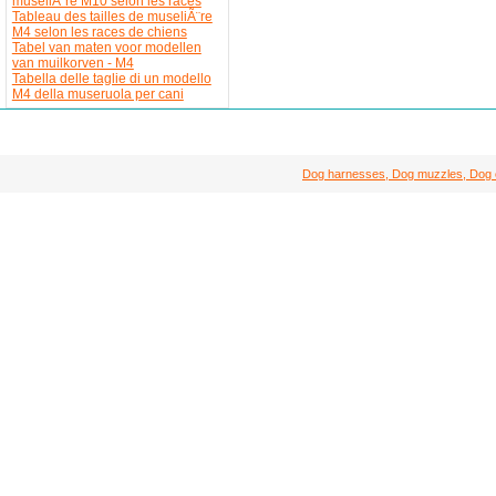
museliÃ¨re M10 selon les races
Tableau des tailles de museliÃ¨re
M4 selon les races de chiens
Tabel van maten voor modellen
van muilkorven - M4
Tabella delle taglie di un modello
M4 della museruola per cani
Dog harnesses, Dog muzzles, Dog col