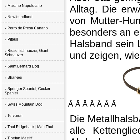
Mastino Napoletano
Alltag. Die e
Newfoundland
von Mutter-Hun
Perro de Presa Canario
besonders an ei
Pitbull
Halsband sein L
Riesenschnauzer, Giant
und zeigen, wie
Schnauzer
Saint Bernard Dog
Shar-pei
Springer Spaniel, Cocker
Spaniel
Â Â Â Â Â Â Â
Swiss Mountain Dog
Die Metallhalsb
Tervuren
Thai Ridgeback | Mah Thai
alle Kettengl
Tibetan Mastiff