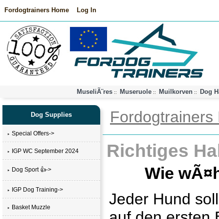
Fordogtrainers Home
Log In
MuseliÃ¨res
Museruole
Muilkorven
Dog H
::
::
::
Fordogtrainer
Dog Supplies
Special Offers->
Richtiges Ha
IGP WC September 2024
Wie wÃ¤h
Dog Sport 👍->
IGP Dog Training->
Jeder Hund soll
Basket Muzzle
auf den ersten 