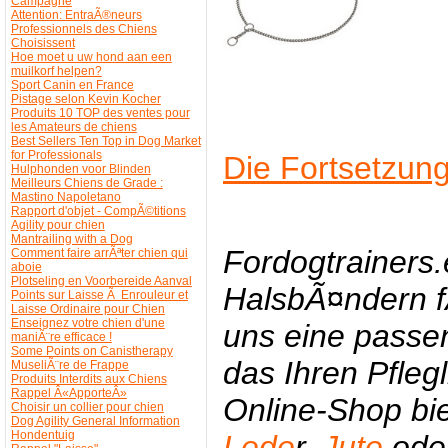
Campagne
Attention: EntraÃ®neurs
Professionnels des Chiens
Choisissent
Hoe moet u uw hond aan een
muilkorf helpen?
Sport Canin en France
Pistage selon Kevin Kocher
Produits 10 TOP des ventes pour
les Amateurs de chiens
Best Sellers Ten Top in Dog Market
for Professionals
Die Fortsetzung
Hulphonden voor Blinden
Meilleurs Chiens de Grade :
Mastino Napoletano
Rapport d'objet - CompÃ©titions
Agility pour chien
Mantrailing with a Dog
Fordogtrainers.
Comment faire arrÃªter chien qui
aboie
Plotseling en Voorbereide Aanval
HalsbÃ¤ndern f
Points sur Laisse Ã Enrouleur et
Laisse Ordinaire pour Chien
Enseignez votre chien d'une
uns eine passe
maniÃ¨re efficace !
Some Points on Canistherapy
das Ihren Pfleg
MuseliÃ¨re de Frappe
Produits Interdits aux Chiens
Rappel Â«ApporteÂ»
Online-Shop bi
Choisir un collier pour chien
Dog Agility General Information
Hondentuig
Lede
r,
Jute
ode