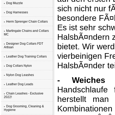
Dog Muzzle
sich nicht nur
Dog Harnesses
besondere FÃ¤l
Herm Sprenger Chain Collars
Es ist sehr schw
Martingale Chains and Collars
HalsbÃ¤ndern zu
MC
Designer Dog Collars FDT
bietet. Wir wer
Artisan
vierbeinigen F
Leather Dog Training Collars
HalsbÃ¤nder te
Dog Collars Nylon
Nylon Dog Leashes
- Weiches k
Leather Dog Leads
Handschlaufe 
Chain Leashes - Exclusive
herstellt man
2022!
Kombinationen
Dog Grooming, Cleaning &
Hygiene