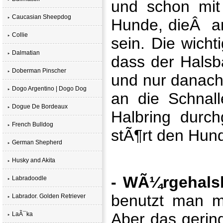
und schon mit
Caucasian Sheepdog
Hunde, dieÂ an 
Collie
sein. Die wicht
Dalmatian
dass der Halsb
Doberman Pinscher
und nur danach 
Dogo Argentino | Dogo Dog
an die Schnal
Dogue De Bordeaux
Halbring durc
French Bulldog
stÃ¶rt den Hund
German Shepherd
Husky and Akita
- WÃ¼rgehals
Labradoodle
benutzt man m
Labrador. Golden Retriever
Aber das geri
LaÃ¯ka