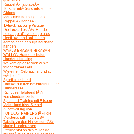
que faire ?
Rappel Â«Ta placeÂ»
10 Faits intÃ©ressants sur les
Chiens
Mon chien ne mange pas
Rappel Â«DonneÂ»
ID-tracking, ou le Pistage
Die Leckerlies fÃ¼r Hunde
Le danger d'hiver: engelures
Heeft uw hond ook al een
adresplaatje aan zijn halsband
hangen
WAALS-BRABANT/BRABANT
WALLON Hondenscholen
Honden uitrusting
Welkom op onze web winkel
fordogtrainers.eu!
Wie einen Gebrauchshund zu
wÃ¤hlen?
Sportlicher Hund
Hovawart-kurze Beschreibung der
Hunderasse
Richtiges Halsband fÃ¼r
verschiedene Ziele.
Spiel und Training mit Frisbee
Mein Hund frisst Steine!
AusrÃ¼stung von
FORDOGTRAINERS fÃ¼r die
Meisterschaft in den USA
Tabelle zu den Halsketten fÃ¼r
starke Hunderassen
PrÃ©sentation des tailles de