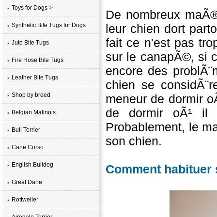
Toys for Dogs->
De nombreux maÃ®t
Synthetic Bite Tugs for Dogs
leur chien dort par
fait ce n'est pas tr
Jute Bite Tugs
sur le canapÃ©, si
Fire Hose Bite Tugs
encore des problÃ¨m
Leather Bite Tugs
chien se considÃ¨re
Shop by breed
meneur de dormir oÃ
de dormir oÃ¹ il
Belgian Malinois
Probablement, le ma
Bull Terrier
son chien.
Cane Corso
English Bulldog
Comment habituer 
Great Dane
Rottweiler
Airedale Terrier