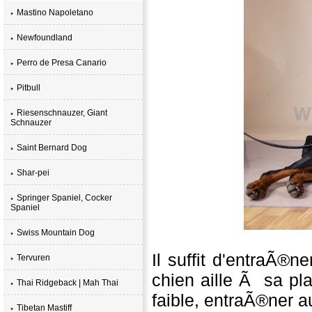
Mastino Napoletano
Newfoundland
Perro de Presa Canario
Pitbull
Riesenschnauzer, Giant
Schnauzer
Saint Bernard Dog
Shar-pei
Springer Spaniel, Cocker
Spaniel
Swiss Mountain Dog
Il suffit d'entraÃ®n
Tervuren
chien aille Ã sa pla
Thai Ridgeback | Mah Thai
faible, entraÃ®ner a
Tibetan Mastiff