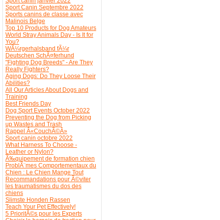
Sport canin janvier 2022
Sport Canin Septembre 2022
Sports canins de classe avec
Malinois Belge
Top 10 Products for Dog Amateurs
World Stray Animals Day - Is It for
You?
WÃ¼rgerhalsband fÃ¼r
Deutschen SchÃ¤ferhund
"Fighting Dog Breeds" - Are They
Really Fighters?
Aging Dogs: Do They Loose Their
Abilities?
All Our Articles About Dogs and
Training
Best Friends Day
Dog Sport Events October 2022
Preventing the Dog from Picking
up Wastes and Trash
Rappel Â«CouchÃ©Â»
Sport canin octobre 2022
What Harness To Choose -
Leather or Nylon?
Ã‰quipement de formation chien
ProblÃ¨mes Comportementaux du
Chien : Le Chien Mange Tout
Recommandations pour Ã©viter
les traumatismes du dos des
chiens
Slimste Honden Rassen
Teach Your Pet Effectively!
5 PrioritÃ©s pour les Experts