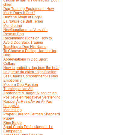
Choisir le harnais de traction pour
chien
Dog Training Equipment - How
Much Does It Cost?
Don't be Afraid of Dogs!
La Nature de Bull Terrier
Mondioring
Newfoundland - a Versatile
Rescue Dog
Recommendations on How to
Avoid Dog Back Trauma
Teaching a Dog His Name
To Choose a Pulling Harness for
Dog
Abbreviations in Dog Sport
Collars
How to protect a dog from the heat
La queue du chien : signification
Les Chiens Comprennent-Ils Nos
Emotions ?
Modern Dog Fashion
Tracking as an Art
Apprendre Ã nager Ã son chien
Positieve en Negatieve Versterking
Rappel Â«ResteÂ» ou Â«Pas
bougerÂ»
Mantrailing
Proper Care for German Shepherd
Puppy
Ring Belge
Sport Canin Professionnel : Le
Campagne