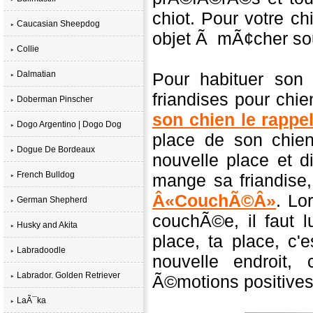
chiot. Pour votre c
Caucasian Sheepdog
objet Ã mÃ¢cher sou
Collie
Dalmatian
Pour habituer son 
friandises pour chien
Doberman Pinscher
son chien le rappe
Dogo Argentino | Dogo Dog
place de son chie
Dogue De Bordeaux
nouvelle place et d
French Bulldog
mange sa friandise, 
Â«CouchÃ©Â»
. Lo
German Shepherd
couchÃ©e, il faut l
Husky and Akita
place, ta place, c
Labradoodle
nouvelle endroit
Labrador. Golden Retriever
Ã©motions positives
LaÃ¯ka