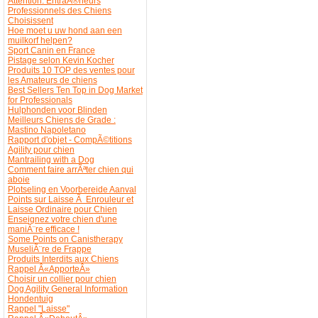
Attention: EntraÃ®neurs
Professionnels des Chiens
Choisissent
Hoe moet u uw hond aan een
muilkorf helpen?
Sport Canin en France
Pistage selon Kevin Kocher
Produits 10 TOP des ventes pour
les Amateurs de chiens
Best Sellers Ten Top in Dog Market
for Professionals
Hulphonden voor Blinden
Meilleurs Chiens de Grade :
Mastino Napoletano
Rapport d'objet - CompÃ©titions
Agility pour chien
Mantrailing with a Dog
Comment faire arrÃªter chien qui
aboie
Plotseling en Voorbereide Aanval
Points sur Laisse Ã Enrouleur et
Laisse Ordinaire pour Chien
Enseignez votre chien d'une
maniÃ¨re efficace !
Some Points on Canistherapy
MuseliÃ¨re de Frappe
Produits Interdits aux Chiens
Rappel Â«ApporteÂ»
Choisir un collier pour chien
Dog Agility General Information
Hondentuig
Rappel "Laisse"