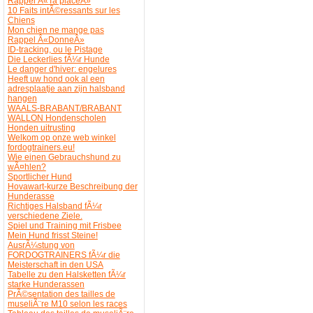
Rappel Â«Ta placeÂ»
10 Faits intÃ©ressants sur les
Chiens
Mon chien ne mange pas
Rappel Â«DonneÂ»
ID-tracking, ou le Pistage
Die Leckerlies fÃ¼r Hunde
Le danger d'hiver: engelures
Heeft uw hond ook al een
adresplaatje aan zijn halsband
hangen
WAALS-BRABANT/BRABANT
WALLON Hondenscholen
Honden uitrusting
Welkom op onze web winkel
fordogtrainers.eu!
Wie einen Gebrauchshund zu
wÃ¤hlen?
Sportlicher Hund
Hovawart-kurze Beschreibung der
Hunderasse
Richtiges Halsband fÃ¼r
verschiedene Ziele.
Spiel und Training mit Frisbee
Mein Hund frisst Steine!
AusrÃ¼stung von
FORDOGTRAINERS fÃ¼r die
Meisterschaft in den USA
Tabelle zu den Halsketten fÃ¼r
starke Hunderassen
PrÃ©sentation des tailles de
museliÃ¨re M10 selon les races