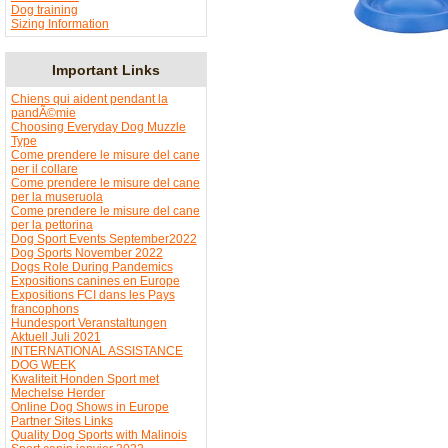
Dog training
Sizing Information
Important Links
Chiens qui aident pendant la
pandÃ©mie
Choosing Everyday Dog Muzzle
Type
Come prendere le misure del cane
per il collare
Come prendere le misure del cane
per la museruola
Come prendere le misure del cane
per la pettorina
Dog Sport Events September2022
Dog Sports November 2022
Dogs Role During Pandemics
Expositions canines en Europe
Expositions FCI dans les Pays
francophons
Hundesport Veranstaltungen
Aktuell Juli 2021
INTERNATIONAL ASSISTANCE
DOG WEEK
Kwaliteit Honden Sport met
Mechelse Herder
Online Dog Shows in Europe
Partner Sites Links
Quality Dog Sports with Malinois