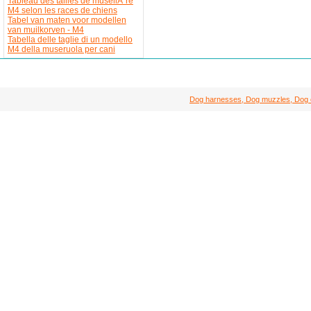
Tableau des tailles de museliÃ¨re
M4 selon les races de chiens
Tabel van maten voor modellen
van muilkorven - M4
Tabella delle taglie di un modello
M4 della museruola per cani
Dog harnesses, Dog muzzles, Dog col