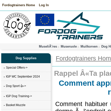
Fordogtrainers Home
Log In
MuseliÃ¨res
Museruole
Muilkorven
Dog H
::
::
::
Fordogtrainers Ho
Dog Supplies
Special Offers->
Rappel Â«Ta pl
IGP WC September 2024
Comment appre
Dog Sport 👍->
IGP Dog Training->
Comment habituer 
Basket Muzzle
dorme Ã l'endroit 