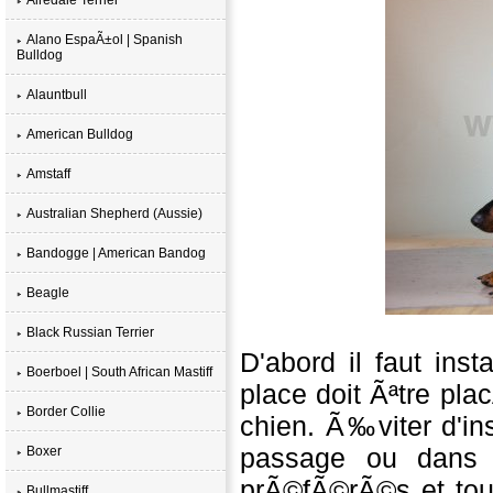
Alano EspaÃ±ol | Spanish
Bulldog
Alauntbull
American Bulldog
Amstaff
Australian Shepherd (Aussie)
Bandogge | American Bandog
Beagle
Black Russian Terrier
D'abord il faut ins
Boerboel | South African Mastiff
place doit Ãªtre pl
Border Collie
chien. Ã‰viter d'in
passage ou dans u
Boxer
prÃ©fÃ©rÃ©s et tou
Bullmastiff