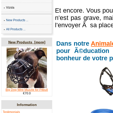
Vizsla
Et encore. Vous pouv
n'est pas grave, m
New Products ...
l'envoyer Ã sa place.
All Products ...
Dans notre
Animale
New Products [more]
pour Ã©ducation 
bonheur de votre pe
Big Dog Wire Muzzle for Pitbull
€70.0
Information
Testimonials