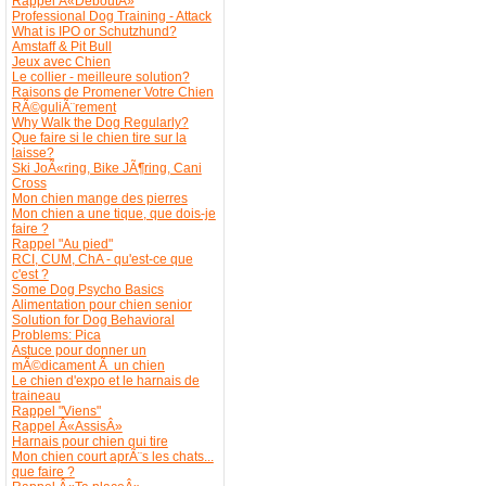
Rappel Â«DeboutÂ»
Professional Dog Training - Attack
What is IPO or Schutzhund?
Amstaff & Pit Bull
Jeux avec Chien
Le collier - meilleure solution?
Raisons de Promener Votre Chien
RÃ©guliÃ¨rement
Why Walk the Dog Regularly?
Que faire si le chien tire sur la
laisse?
Ski JoÃ«ring, Bike JÃ¶ring, Cani
Cross
Mon chien mange des pierres
Mon chien a une tique, que dois-je
faire ?
Rappel "Au pied"
RCI, CUM, ChA - qu'est-ce que
c'est ?
Some Dog Psycho Basics
Alimentation pour chien senior
Solution for Dog Behavioral
Problems: Pica
Astuce pour donner un
mÃ©dicament Ã un chien
Le chien d'expo et le harnais de
traineau
Rappel "Viens"
Rappel Â«AssisÂ»
Harnais pour chien qui tire
Mon chien court aprÃ¨s les chats...
que faire ?